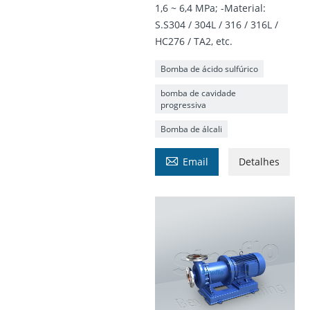
1,6 ~ 6,4 MPa; -Material:
S.S304 / 304L / 316 / 316L /
HC276 / TA2, etc.
Bomba de ácido sulfúrico
bomba de cavidade
progressiva
Bomba de álcali

Email
Detalhes