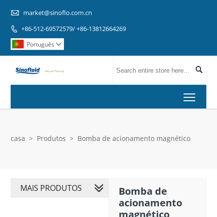

market@sinoflo.com.cn
+86-512-69572579/ +86-13812664269

Português


Toggl
casa
>
Produtos
>
Bomba de acionamento magnético
MAIS PRODUTOS
Bomba de
acionamento
magnético