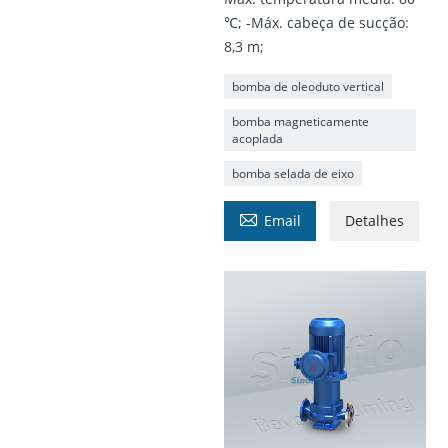
℃; -Máx. cabeça de sucção:
8,3 m;
bomba de oleoduto vertical
bomba magneticamente
acoplada
bomba selada de eixo

Email
Detalhes