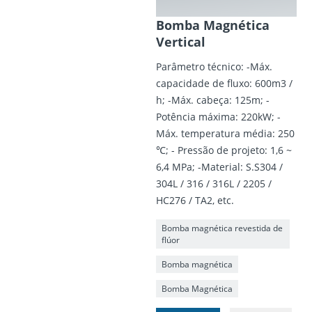
Bomba Magnética
Vertical
Parâmetro técnico: -Máx.
capacidade de fluxo: 600m3 /
h; -Máx. cabeça: 125m; -
Potência máxima: 220kW; -
Máx. temperatura média: 250
℃; - Pressão de projeto: 1,6 ~
6,4 MPa; -Material: S.S304 /
304L / 316 / 316L / 2205 /
HC276 / TA2, etc.
Bomba magnética revestida de
flúor
Bomba magnética
Bomba Magnética