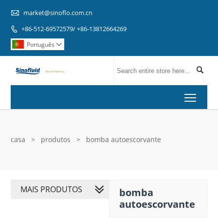

market@sinoflo.com.cn
+86-512-69572579/ +86-13812664269

Português


Toggl
casa
>
produtos
>
bomba autoescorvante
MAIS PRODUTOS
bomba
autoescorvante