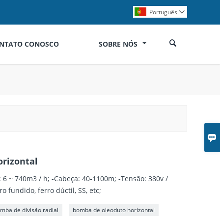
Português


ONTATO CONOSCO
SOBRE NÓS

rizontal
 6 ~ 740m3 / h; -Cabeça: 40-1100m; -Tensão: 380v /
o fundido, ferro dúctil, SS, etc;
mba de divisão radial
bomba de oleoduto horizontal