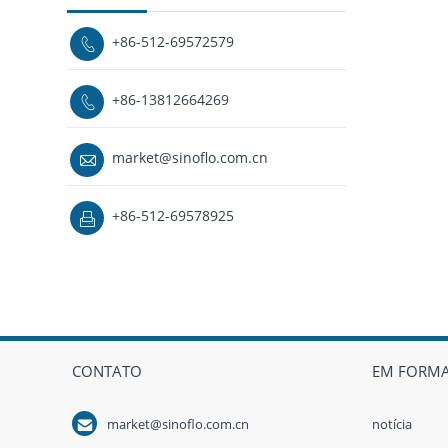
+86-512-69572579

+86-13812664269

market@sinoflo.com.cn

+86-512-69578925

CONTATO
EM FORM

market@sinoflo.com.cn
notícia