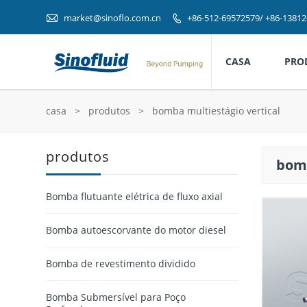

market@sinoflo.com.cn
+86-512-69572579/ +86-1381

CASA
PRO
casa
>
produtos
>
bomba multiestágio vertical
produtos
bomb
Bomba flutuante elétrica de fluxo axial
Bomba autoescorvante do motor diesel
Bomba de revestimento dividido
Bomba Submersível para Poço