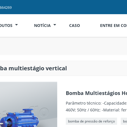
2664269
DUTOS
NOTÍCIA
CASO
ENTRE EM C
a multiestágio vertical
Bomba Multiestágios Ho
Parâmetro técnico: -Capacidade:
460V; 50Hz / 60Hz; -Material: ferr
bomba de pressão de reforço
bo