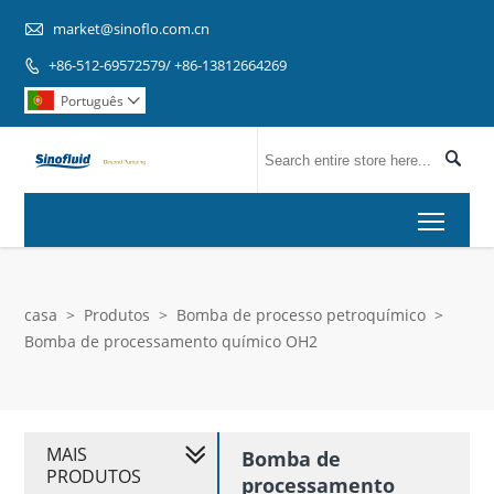

market@sinoflo.com.cn
+86-512-69572579/ +86-13812664269

Português


Toggl
casa
>
Produtos
>
Bomba de processo petroquímico
>
Bomba de processamento químico OH2
MAIS
Bomba de
PRODUTOS
processamento