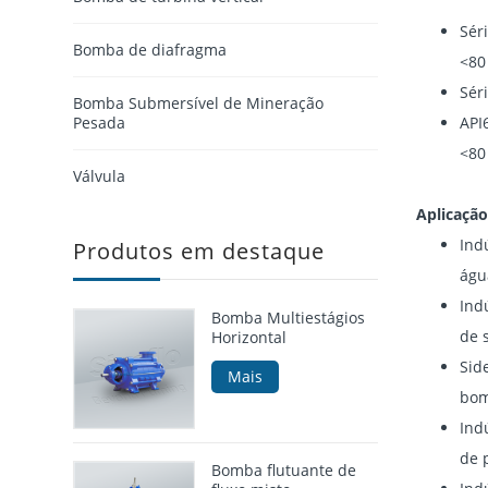
Sér
Bomba de diafragma
<80
Sér
Bomba Submersível de Mineração
Pesada
API
<80
Válvula
Aplicação
Ind
Produtos em destaque
águ
Ind
Bomba Multiestágios
de 
Horizontal
Sid
Mais
bom
Ind
de 
Bomba flutuante de