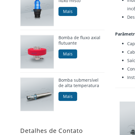
Ind
fluxo misto
inc
Mais
Des
Parâmetr
Bomba de fluxo axial
flutuante
Cap
Cab
Mais
Saí
Con
Inst
Bomba submersível
de alta temperatura
Mais
Detalhes de Contato