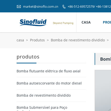

market@sinoflo.com.cn
+86-512-69572579/ +86-1381

CASA
PRO
casa
>
Produtos
>
Bomba de revestimento dividido
>
produtos
Bomb
Bomba flutuante elétrica de fluxo axial
Bomba autoescorvante do motor diesel
Bomba de revestimento dividido
Bomba Submersível para Poço