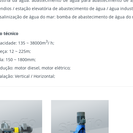
ústria da água: abastecimento de água para abastecimento de 
êndios / estação elevatória de abastecimento de água / água industr
salinização de água do mar: bomba de abastecimento de água do 
o técnico
3
acidade: 135 ~ 38000m
/ h;
eça: 12 ~ 225m;
da: 150 ~ 1800mm;
dução: motor diesel, motor elétrico;
alação: Vertical / Horizontal;