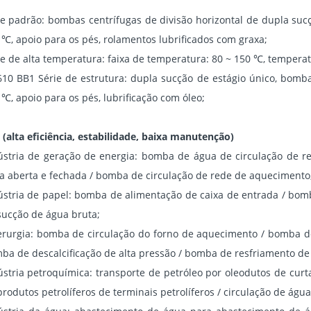
ie padrão: bombas centrífugas de divisão horizontal de dupla sucçã
 ℃, apoio para os pés, rolamentos lubrificados com graxa;
ie de alta temperatura: faixa de temperatura: 80 ~ 150 ℃, tempera
610 BB1 Série de estrutura: dupla sucção de estágio único, bomba 
 ℃, apoio para os pés, lubrificação com óleo;
 (alta eficiência, estabilidade, baixa manutenção)
ústria de geração de energia: bomba de água de circulação de r
a aberta e fechada / bomba de circulação de rede de aquecimento
ústria de papel: bomba de alimentação de caixa de entrada / bom
sucção de água bruta;
erurgia: bomba de circulação do forno de aquecimento / bomba de
ba de descalcificação de alta pressão / bomba de resfriamento de
ústria petroquímica: transporte de petróleo por oleodutos de curt
produtos petrolíferos de terminais petrolíferos / circulação de água