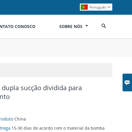
Português


ONTATO CONOSCO
SOBRE NÓS

dupla sucção dividida para
nto
Produto
China
ntrega
15-30 dias de acordo com o material da bomba