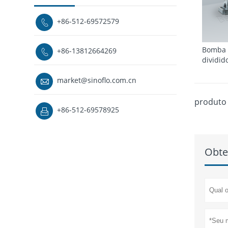
+86-512-69572579

Bomba 
+86-13812664269

dividid
market@sinoflo.com.cn

produto 
+86-512-69578925

Obte