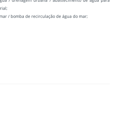
água / drenagem urbana / abastecimento de água para
ial;
mar / bomba de recirculação de água do mar;