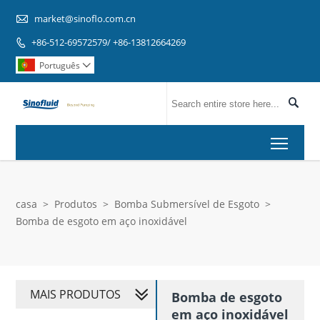

market@sinoflo.com.cn
+86-512-69572579/ +86-13812664269

Português


Toggl
casa
>
Produtos
>
Bomba Submersível de Esgoto
>
Bomba de esgoto em aço inoxidável
MAIS PRODUTOS
Bomba de esgoto
em aço inoxidável