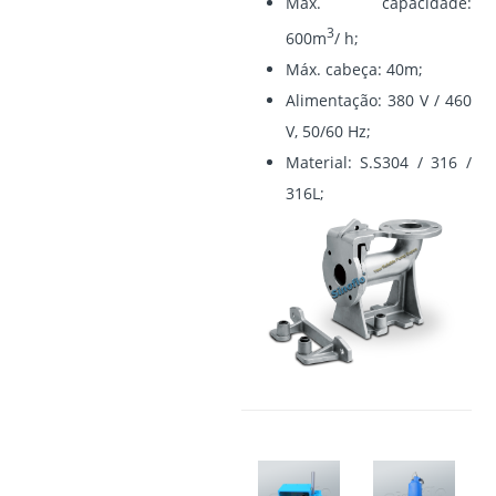
Máx. capacidade:
3
600m
/ h;
Máx. cabeça: 40m;
Alimentação: 380 V / 460
V, 50/60 Hz;
Material: S.S304 / 316 /
316L;