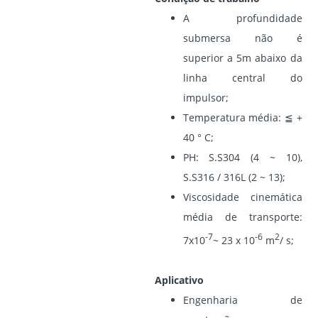
A profundidade
submersa não é
superior a 5m abaixo da
linha central do
impulsor;
Temperatura média: ≦ +
40 ° C;
PH: S.S304 (4 ~ 10),
S.S316 / 316L (2 ~ 13);
Viscosidade cinemática
média de transporte:
-7
-6
2
7x10
~ 23 x 10
m
/ s;
Aplicativo
Engenharia de