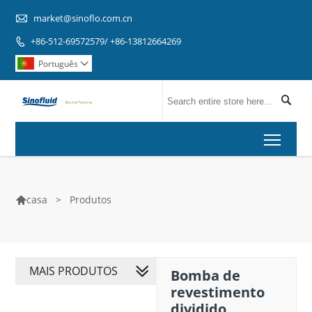

market@sinoflo.com.cn
+86-512-69572579/ +86-13812664269

Português


Toggl
>
Produtos
casa

MAIS PRODUTOS
Bomba de
revestimento
dividido