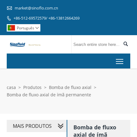

market@sinoflo.com.cn
+86-512-69572579/ +86-13812664269

Português


Toggl
casa
>
Produtos
>
Bomba de fluxo axial
>
Bomba de fluxo axial de ímã permanente
MAIS PRODUTOS
Bomba de fluxo
axial de ímã