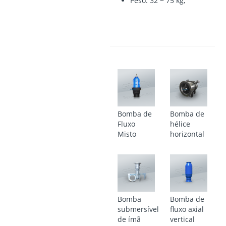
Peso: 32 ~ 75 kg;
Bomba de
Bomba de
Fluxo
hélice
Misto
horizontal
Bomba
Bomba de
submersível
fluxo axial
de ímã
vertical