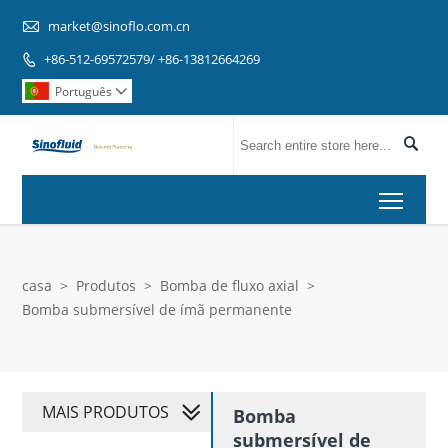

market@sinoflo.com.cn
+86-512-69572579/ +86-13812664269

Português


Toggl
casa
>
Produtos
>
Bomba de fluxo axial
>
Bomba submersível de ímã permanente
MAIS PRODUTOS
Bomba
submersível de