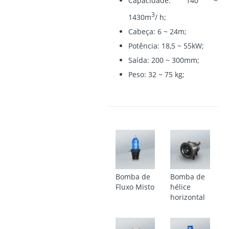
Capacidade: 140 ~
3
1430m
/ h;
Cabeça: 6 ~ 24m;
Potência: 18,5 ~ 55kW;
Saída: 200 ~ 300mm;
Peso: 32 ~ 75 kg;
Bomba de
Bomba de
Fluxo Misto
hélice
horizontal